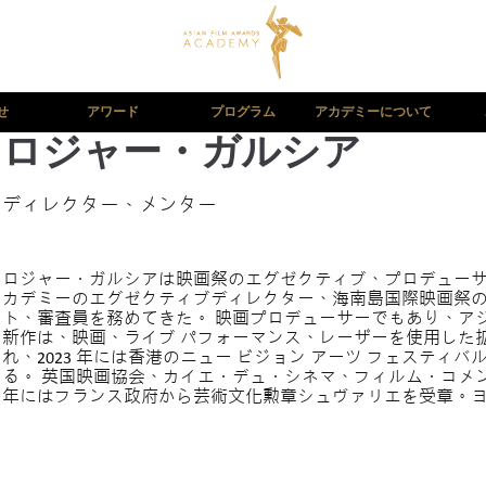
せ
アワード
プログラム
アカデミーについて
ロジャー・ガルシア
ディレクター、メンター
ロジャー・ガルシアは映画祭のエグゼクティブ、プロデューサ
カデミーのエグゼクティブディレクター、海南島国際映画祭
ト、審査員を務めてきた。 映画プロデューサーでもあり、ア
新作は、映画、ライブ パフォーマンス、レーザーを使用した拡
れ、2023 年には香港のニュー ビジョン アーツ フェステ
る。 英国映画協会、カイエ・デュ・シネマ、フィルム・コメン
年にはフランス政府から芸術文化勲章シュヴァリエを受章。