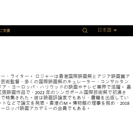
ご支援
日本語
ー、ライター。 ロジャーは香港国際映画祭とアジア映画賞ア
の芸術監督、多くの国際映画祭のキュレーター、コンサルタン
ジア、ヨーロッパ、ハリウッドの映画やテレビ業界で活躍。 最
張映画作品で、2022 年のシンガポール国際芸術祭で初演さ
ィバルで特集された。彼は映画評論家でもあり、書籍を出版してい
トなどで論文を発表。香港のM＋博物館の理事を務め、2018
ヨーロッパ映画アカデミーの会員でもある。