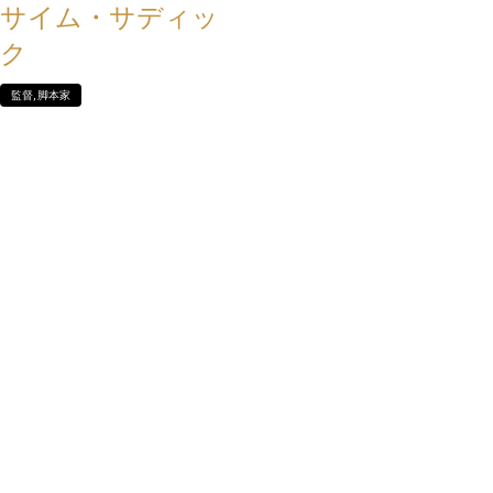
サイム・サディッ
ク
監督, 脚本家