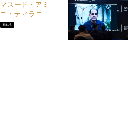
マスード・アミ
ニ・ティラニ
荒れ地