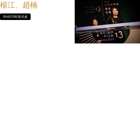
楊江、趙楠
SHADOW/影武者