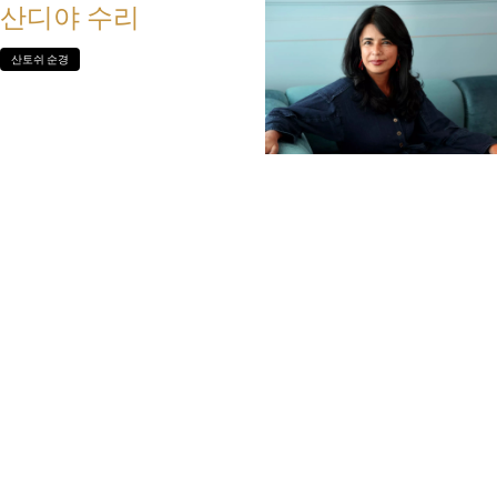
산디야 수리
산토쉬 순경