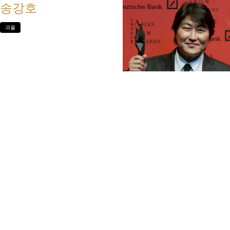
송강호
괴물