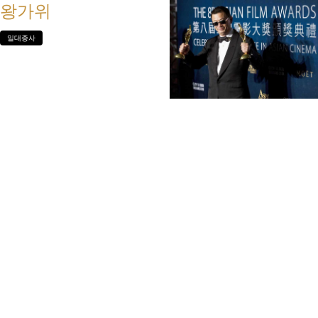
왕가위
일대종사