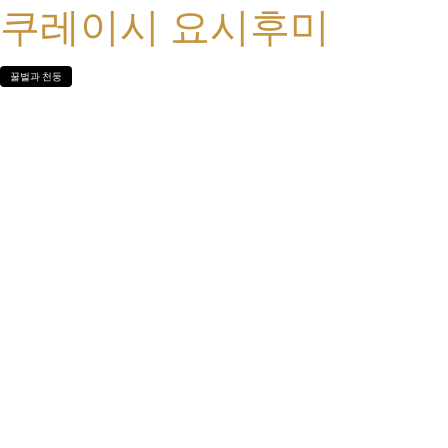
쿠레이시 요시후미
꿀벌과 천둥