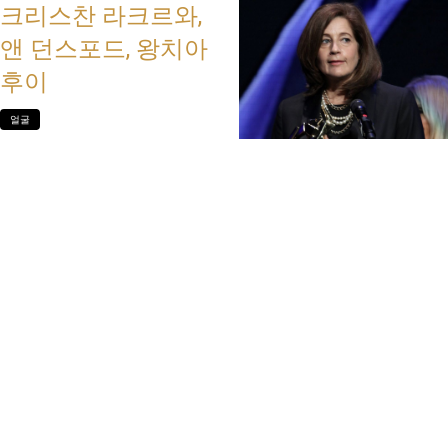
크리스찬 라크르와,
앤 던스포드, 왕치아
후이
얼굴