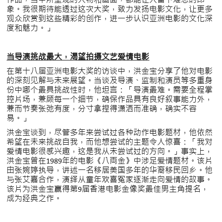
作品，当中所呈现的人物和画面，都能让人留下难忘的印
象。我很期待能透过这次大奖，致力发扬电影文化，让更多
观众欣赏到这些精彩的创作，进一步认识亚洲电影的文化深
度和魅力。」
当导演挑战最大，渴望拍摄文艺爱情电影
在第十八届亚洲电影大奖的访谈中，洪金宝分享了他对电影
的深刻见解与未来展望。当谈及导演、监制和演员等多重身
份中哪个最具挑战性时，他坦言：「导演最难。需要全程掌
控片场，兼顾每一个细节，确保作品具有良好叙事能力外，
兼而节奏张弛有度，分寸拿捏得潇洒而准确，确实不容
易。」
洪金宝谈到，尽管多年来尝试过各种动作电影题材，他依然
希望在未来挑战自我，而他想尝试的主题令人惊喜：「我对
爱情电影很感兴趣，这是我从未尝试过的方向。」事实上，
洪金宝曾在1989年的电影《八両金》中涉足爱情题材。该片
由张婉婷执导，讲述一名移居美国多年的华裔移民回乡。他
与张艾嘉合作，演绎从童年欢喜冤家逐渐走向爱情的故事。
该片为洪金宝赢得第9届香港电影金像奖最佳男主角提名，
成为经典之作。