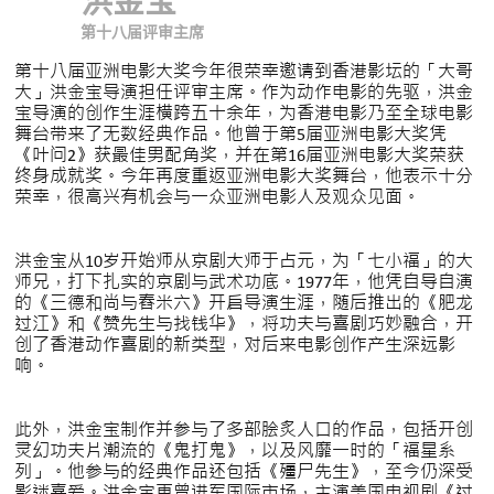
洪金宝
第十八届评审主席
第十八届亚洲电影大奖
今年很荣幸邀请到香港影坛的「大哥
大」
洪金宝导演
担任评审主席。作为动作电影的先驱，洪金
宝导演的创作生涯横跨五十余年，为香港电影乃至全球电影
舞台带来了无数经典作品。他曾于第5届亚洲电影大奖凭
《叶问2》获最佳男配角奖，并在第16届亚洲电影大奖荣获
终身成就奖。今年再度重返亚洲电影大奖舞台，他表示十分
荣幸，很高兴有机会与一众亚洲电影人及观众见面。
洪金宝从10岁开始师从京剧大师于占元，为「七小福」的大
师兄，打下扎实的京剧与武术功底。1977年，他凭自导自演
的《三德和尚与舂米六》开启导演生涯，随后推出的《肥龙
过江》和《赞先生与找钱华》，将功夫与喜剧巧妙融合，开
创了香港动作喜剧的新类型，对后来电影创作产生深远影
响。
此外，洪金宝制作并参与了多部脍炙人口的作品，包括开创
灵幻功夫片潮流的《鬼打鬼》，以及风靡一时的「福星系
列」。他参与的经典作品还包括《殭尸先生》，至今仍深受
影迷喜爱。洪金宝更曾进军国际市场，主演美国电视剧《过