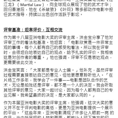
江龙》（Martial Law），向全球观众展现了他的武术才华；
回归香港后，他在《杀破狼》《叶问》等多部动作电影中担
任武术指导，持续以出色创作活跃于影坛。
评审基准：坦率评价，互相交流
作为第十八届亚洲电影大奖的评审主席，洪金宝分享了他对
评审工作的看法和基准。他坦言：「电影欣赏是一件非常主
观的事情，每个人都有自己的感受和看法。所以我在评审
时，会很坦白地表达自己的观点，给予扎实的评价。我相信
这是对创作者的尊重。」他也强调，评审不仅是表达观点，
更需要彼此交流。
洪金宝笑言：「大家都是专业人士嘛。」他补充，虽然评审
过程需要直接表达自己的意见，但他更愿意聆听他人。「在
片场工作多年，我学会了一件事——电影是团队合作的艺
术。无论是拍戏还是评审，都不是一个人的决定。我会听取
其他评审的意见，大家一起讨论，因为每个人都有自己的专
业见解。我希望最终的决定，是大家都认同的。」
作为本届亚洲电影大奖的评审主席，他强调，这次大奖的意
义并不在于评判电影的高低，更是为亚洲电影提供一个展示
的平台。「这些年来，亚洲电影涌现了许多让人眼前一亮 的