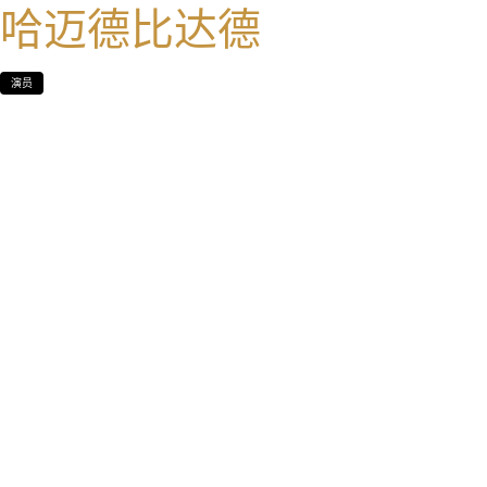
哈迈德比达德
演员