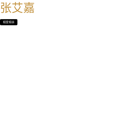
张艾嘉
相爱相亲