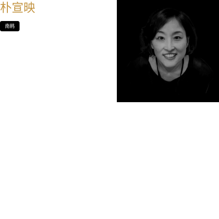
朴宣映
南韩