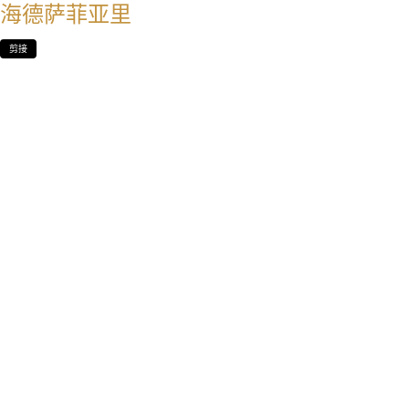
海德萨菲亚里
剪接