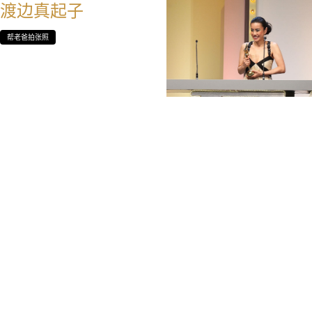
渡边真起子
帮老爸拍张照