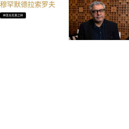
穆罕默德拉索罗夫
神圣无花果之种