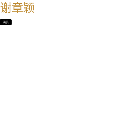
谢章颖
演员