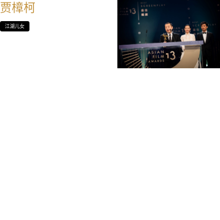
贾樟柯
江湖儿女