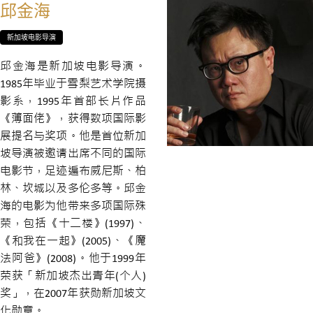
邱金海
新加坡电影导演
邱金海是新加坡电影导演。
1985年毕业于雪梨艺术学院摄
影系，1995年首部长片作品
《薄面佬》，获得数项国际影
展提名与奖项。他是首位新加
坡导演被邀请出席不同的国际
电影节，足迹遍布威尼斯、柏
林、坎城以及多伦多等。邱金
海的电影为他带来多项国际殊
荣，包括《十二楼》(1997)、
《和我在一起》(2005)、《魔
法阿爸》(2008)。他于1999年
荣获「新加坡杰出青年(个人)
奖」，在2007年获勋新加坡文
化勋章。