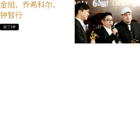
金旭、乔希科尔、
钟智行
龙门飞甲