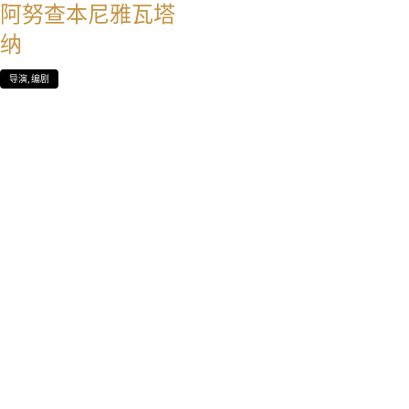
阿努查本尼雅瓦塔
纳
导演, 编剧