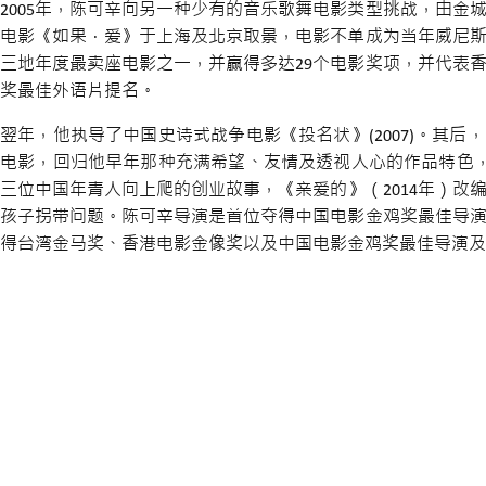
2005年，陈可辛向另一种少有的音乐歌舞电影类型挑战，由金
电影《如果．爱》于上海及北京取景，电影不单成为当年威尼
三地年度最卖座电影之一，并赢得多达29个电影奖项，并代表香
奖最佳外语片提名。
翌年，他执导了中国史诗式战争电影《投名状》(2007)。其后
电影，回归他早年那种充满希望、友情及透视人心的作品特色，《中
三位中国年青人向上爬的创业故事，《亲爱的》（2014年）改
孩子拐带问题。陈可辛导演是首位夺得中国电影金鸡奖最佳导
得台湾金马奖、香港电影金像奖以及中国电影金鸡奖最佳导演及