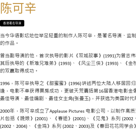
陈可辛
香港著名导演
当今华语影坛地位举足轻重的制作人陈可辛，是著名导演、监
的作品。
曾当副导演的他，首次执导的影片《双城故事》(1991)为曾志
其后执导的《新难兄难弟》(1993)、《风尘三侠》(1993)、《金
的双赢取得成功。
1996，陈可辛执导之《甜蜜蜜》(1996)讲述两位大陆人移居
逢，电影不单获得票房成功，更破天荒囊括第16届香港电影金
最佳导演、最佳编剧、最佳女主角(张曼玉)，并获选为美国时代
2000年，陈可辛成立了Applause Pictures 电影公司，以
片包括《晚娘》(2001)、《春逝》(2001)、《见鬼》系列 (2002
(2002、2004)、《金鸡》系列 (2002、2003)及《春田花花同学会》