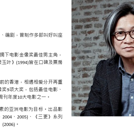
制、编剧，曾制作多部叫好叫座
伟摘下电影金像奖最佳男主角，
枝玉叶》(1994)皆在口碑及票房
回归前的香港，相遇相爱分开再重
像奖9项大奖，包括最佳电影、
周刊年度10大电影之一。
制作高质素的亚洲电影为目标。出品影
、2004、2005)、《三更》系列
(2006)。