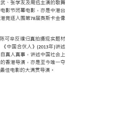
城武、张学友及周迅主演的歌舞
斯电影节闭幕电影，亦是中港台
港竞逐入围第78届奥斯卡金像
，陈可辛反璞归真拍摄现实题材
国合伙人》(2013年)讲述
编自真人真事，讲述中国社会上
演的香港导演，亦是至今唯一夺
最佳电影的大满贯导演。