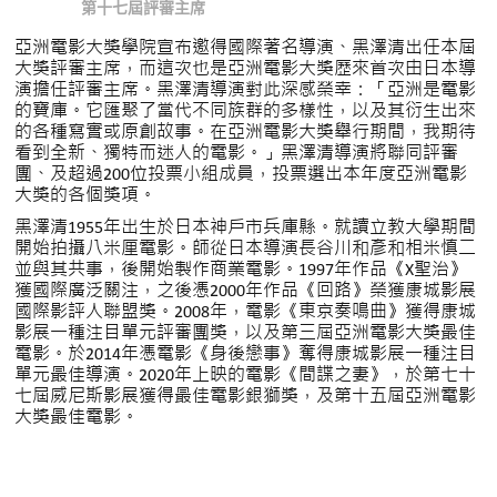
第十七屆評審主席
亞洲電影大獎學院宣布邀得國際著名導演、黑澤清出任本屆
大獎評審主席，而這次也是亞洲電影大獎歷來首次由日本導
演擔任評審主席。黑澤清導演對此深感榮幸：「亞洲是電影
的寶庫。它匯聚了當代不同族群的多樣性，以及其衍生出來
的各種寫實或原創故事。在亞洲電影大獎舉行期間，我期待
看到全新、獨特而迷人的電影。」黑澤清導演將聯同評審
團、及超過200位投票小組成員，投票選出本年度亞洲電影
大獎的各個獎項。
黑澤清1955年出生於日本神戶市兵庫縣。就讀立教大學期間
開始拍攝八米厘電影。師從日本導演長谷川和彥和相米慎二
並與其共事，後開始製作商業電影。1997年作品《X聖治》
獲國際廣泛關注，之後憑2000年作品《回路》榮獲康城影展
國際影評人聯盟獎。2008年，電影《東京奏鳴曲》獲得康城
影展一種注目單元評審團獎，以及第三屆亞洲電影大獎最佳
電影。於2014年憑電影《身後戀事》奪得康城影展一種注目
單元最佳導演。2020年上映的電影《間諜之妻》，於第七十
七屆威尼斯影展獲得最佳電影銀獅獎，及第十五屆亞洲電影
大獎最佳電影。