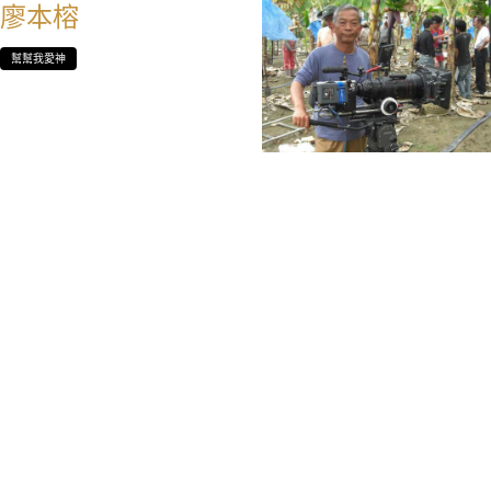
廖本榕
幫幫我愛神