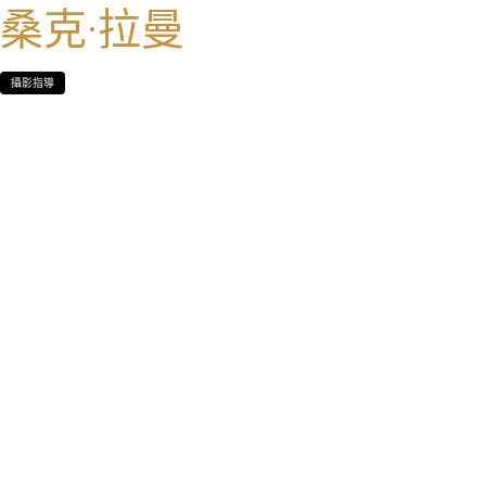
桑克·拉曼
攝影指導