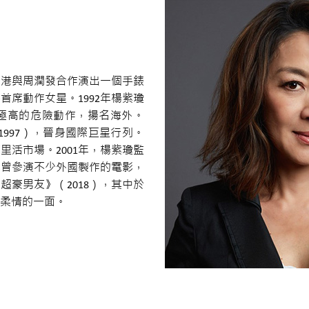
她來港與周潤發合作演出一個手錶
首席動作女星。1992年楊紫瓊
度極高的危險動作，揚名海外。
1997），晉身國際巨星行列。
里活市場。2001年，楊紫瓊監
。她曾參演不少外國製作的電影，
超豪男友》（2018），其中於
她柔情的一面。