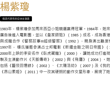
楊紫瓊
極具代表性的亞洲女演員
1983年，楊紫瓊參加馬來西亞小姐競選贏得冠軍。1984年，
廣告後進入電影圈，並以《皇家師姐》（1985）成名，成為香港
與成龍合作《警察故事III超級警察》（1992），親身演出難
1997年， 楊氏獲邀參演占士邦電影《新鐵金剛之明日帝國》（
2000年上映的李安名作《臥虎藏龍》（2000），讓她成功打進荷
製及主演動作片《天脈傳奇》（2002）與《飛鷹》（2004）
包括《藝伎回憶錄》（2002）、《太陽浩劫》（2007）及《我的
《昂山素姬》（2011）中一改其硬朗的動作女星形象，展現了