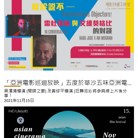
「亞洲電影巡迴放映」五度於華沙五味亞洲電影節舉行
黑澤清導演 (間諜之妻) 及黃修平導演 (狂舞派3) 將參與線上片後分
享！
2021年11月15日