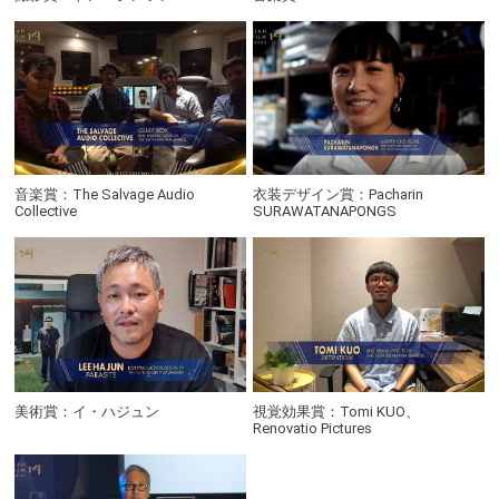
衣装デザイン賞：Pacharin
音楽賞：The Salvage Audio
SURAWATANAPONGS
Collective
視覚効果賞：Tomi KUO、
美術賞：イ・ハジュン
Renovatio Pictures