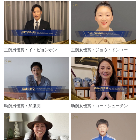
主演男優賞：イ・ビョンホン
主演女優賞：ジョウ・ドンユー
助演男優賞：加瀬亮
助演女優賞：コー・シューチン