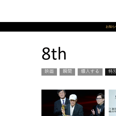
お知ら
8th
映画
瞬間
導入する
特