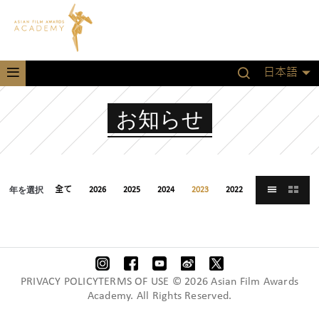
日本語
お知らせ
年を選択
全て
2026
2025
2024
2023
2022
2021
PRIVACY POLICYTERMS OF USE © 2026 Asian Film Awards
Academy. All Rights Reserved.