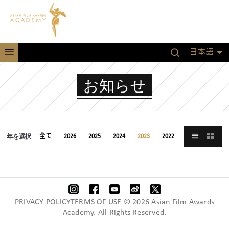
日本語
お知らせ
年を選択
全て
2026
2025
2024
2023
2022
2021
PRIVACY POLICYTERMS OF USE © 2026 Asian Film Awards
Academy. All Rights Reserved.