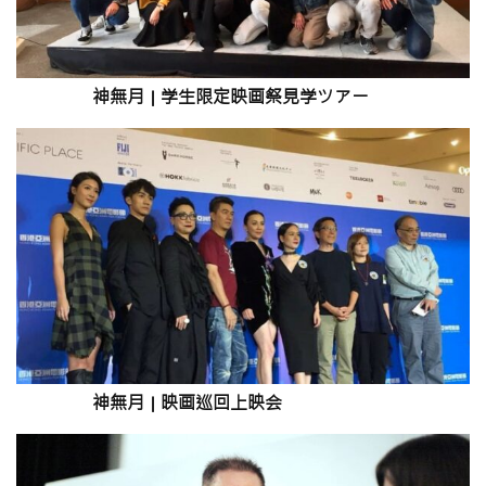
神無月
|
学生限定映画祭見学
ツアー
神無月
|
映画巡回上映会