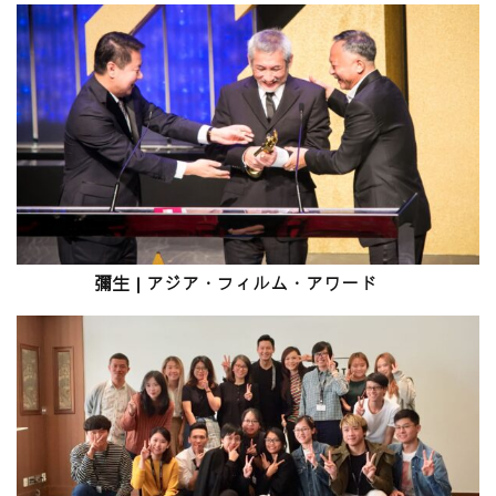
彌生
|
アジア
・
フィルム
・
アワード