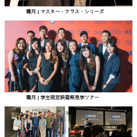
霜月
|
マスター
・
クラス
・
シリーズ
霜月
|
学生限定映画祭見学
ツアー