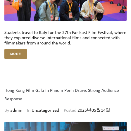
Students travel to Italy for the 27th Far East Film Festival, where
they explored diverse international films and connected with
filmmakers from around the world.
MORE
Hong Kong Film Gala in Phnom Penh Draws Strong Audience
Response
By
admin
In
Uncategorized
Posted
2025년05월14일