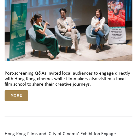
Post-screening Q&As invited local audiences to engage directly
with Hong Kong cinema, while filmmakers also visited a local
film school to share their creative journeys.
MORE
Hong Kong Films and ‘City of Cinema’ Exhibition Engage