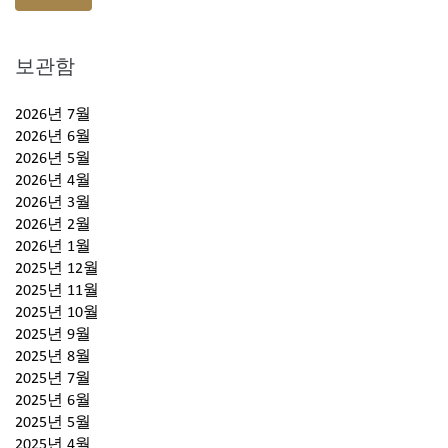
보관함
2026년 7월
2026년 6월
2026년 5월
2026년 4월
2026년 3월
2026년 2월
2026년 1월
2025년 12월
2025년 11월
2025년 10월
2025년 9월
2025년 8월
2025년 7월
2025년 6월
2025년 5월
2025년 4월