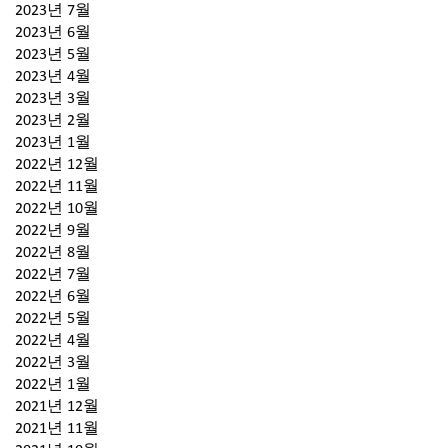
2023년 7월
2023년 6월
2023년 5월
2023년 4월
2023년 3월
2023년 2월
2023년 1월
2022년 12월
2022년 11월
2022년 10월
2022년 9월
2022년 8월
2022년 7월
2022년 6월
2022년 5월
2022년 4월
2022년 3월
2022년 1월
2021년 12월
2021년 11월