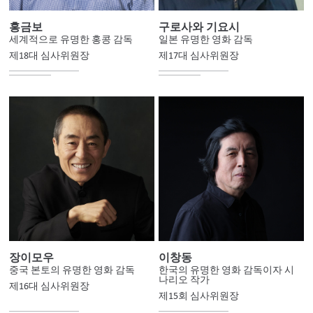
홍금보
구로사와 기요시
세계적으로 유명한 홍콩 감독
일본 유명한 영화 감독
제18대 심사위원장
제17대 심사위원장
장이모우
이창동
중국 본토의 유명한 영화 감독
한국의 유명한 영화 감독이자 시
나리오 작가
제16대 심사위원장
제15회 심사위원장