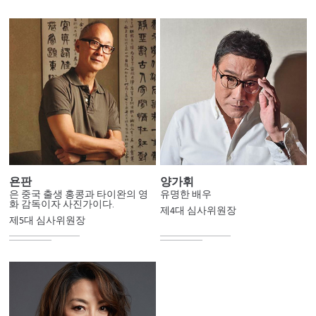
욘판
양가휘
은 중국 출생 홍콩과 타이완의 영
유명한 배우
화 감독이자 사진가이다.
제4대 심사위원장
제5대 심사위원장