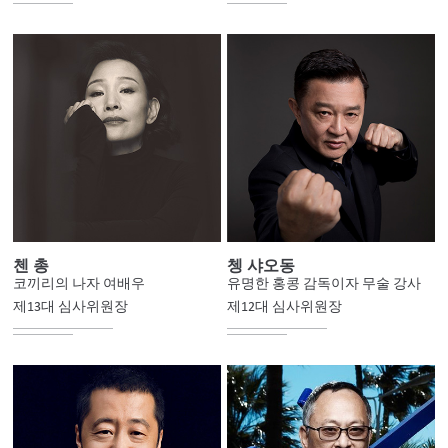
첸 총
쳉 샤오동
코끼리의 나자 여배우
유명한 홍콩 감독이자 무술 강사
제13대 심사위원장
제12대 심사위원장