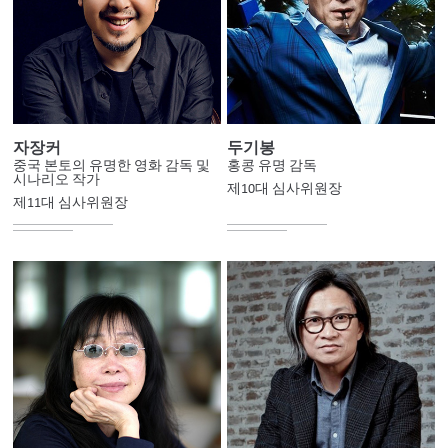
자장커
두기봉
중국 본토의 유명한 영화 감독 및
홍콩 유명 감독
시나리오 작가
제10대 심사위원장
제11대 심사위원장