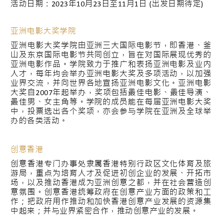
活动日期：2023年10月23日至11月1日 (出发日期待定)
亚洲电影大奖学院
亚洲电影大奖学院由亚洲三大国际电影节，即香港、釜
山及东京国际电影节共同创立，旨在对国际展现优秀的
亚洲电影作品。学院致力于推广和表扬亚洲电影及业内
人才，每年均会举办亚洲电影大奖及多项活动，以加强
业界交流，并向世界各地宣扬亚洲电影文化。亚洲电影
大奖自2007年起举办，奖项包括最佳电影、最佳导演、
最佳男、女主角等。学院的成员能在每届亚洲电影大奖
中，投票选出各个奖项，亦会参与学院在亚洲及全球举
办的各类活动。
创意香港
创意香港专门办事处隶属香港特别行政区文化体育及旅
游局，重点为培育人才及促进初创企业的发展、开拓市
场，以及推动香港成为亚洲创意之都，并在社会营造创
意氛围。创意香港统筹政府在创意产业方面的政策和工
作；把政府用作推动和加快香港创意产业发展的资源集
中起来；并与业界紧密合作，推动创意产业的发展。