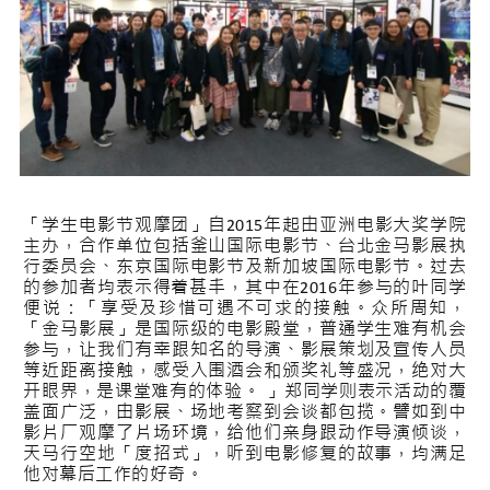
「学生电影节观摩团」自2015年起由亚洲电影大奖学院
主办，合作单位包括釜山国际电影节、台北金马影展执
行委员会、东京国际电影节及新加坡国际电影节。过去
的参加者均表示得着甚丰，其中在2016年参与的叶同学
便说：「享受及珍惜可遇不可求的接触。众所周知，
「金马影展」是国际级的电影殿堂，普通学生难有机会
参与，让我们有幸跟知名的导演、影展策划及宣传人员
等近距离接触，感受入围酒会和颁奖礼等盛况，绝对大
开眼界，是课堂难有的体验。 」郑同学则表示活动的覆
盖面广泛，由影展、场地考察到会谈都包揽。譬如到中
影片厂观摩了片场环境，给他们亲身跟动作导演倾谈，
天马行空地「度招式」，听到电影修复的故事，均满足
他对幕后工作的好奇。