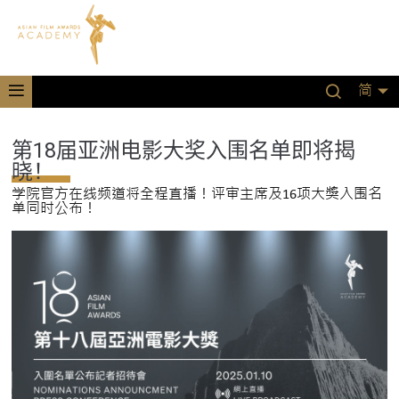
简
第18届亚洲电影大奖入围名单即将揭
晓！
学院官方在线频道将全程直播！评审主席及16项大奬入围名
单同时公布！