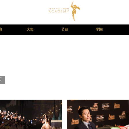
息
大奖
节目
学院
项