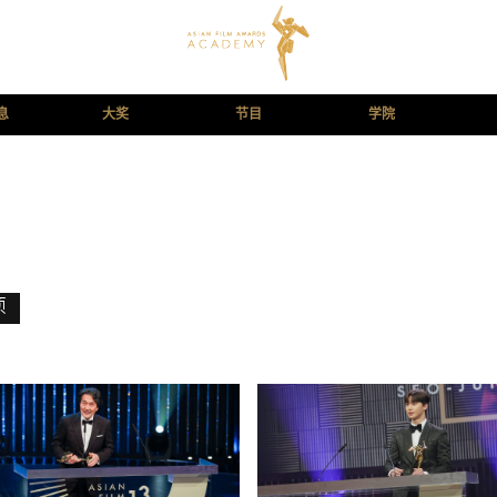
息
大奖
节目
学院
项