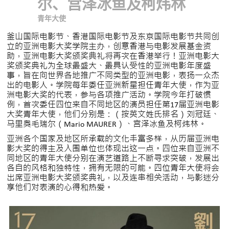
尔、宫泽冰鱼及柯炜林
青年大使
釜山国际电影节、香港国际电影节及东京国际电影节共同创
立的亚洲电影大奖学院主办，创意香港与电影发展基金资
助，亚洲电影大奖颁奖典礼将再次在香港举行！亚洲电影大
奖颁奖典礼为全球最盛大、最具认受性的亚洲电影年度盛
事，旨在向世界各地推广不同类型的亚洲电影，表扬一众杰
出的电影人。学院每年委任亚洲新星担任青年大使，作为亚
洲电影大奖的代表，参与各项推广活动。学院今年打破惯
例，首次委任四位来自不同地区的演员担任第17届亚洲电影
大奖青年大使，他们分别是：（按英文姓氏排名）刘冠廷、
马里奥毛瑞尔（Mario MAURER）、宫泽冰鱼及柯炜林。
亚洲各个国家及地区所承载的文化丰富多样，从历届亚洲电
影大奖的得主及入围单位也体现出这一点。四位来自亚洲不
同地区的青年大使分别在演艺道路上不断寻求突破，发展出
各自的风格和独特性，拥有无限的可能。四位青年大使将会
出席亚洲电影大奖颁奖典礼，以及连串相关活动，与影迷分
享他们对表演的心得和热爱。