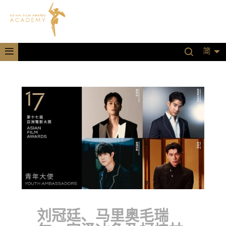
简
刘冠廷、马里奥毛瑞