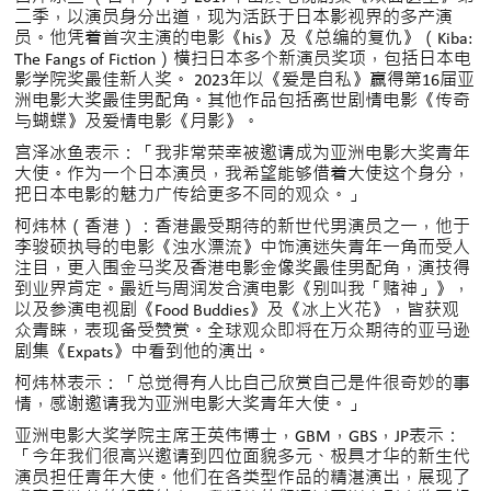
二季，以演员身分出道，现为活跃于日本影视界的多产演
员。他凭着首次主演的电影《his》及《总编的复仇》（Kiba:
The Fangs of Fiction）横扫日本多个新演员奖项，包括日本电
影学院奖最佳新人奖。 2023年以《爱是自私》赢得第16届亚
洲电影大奖最佳男配角。其他作品包括离世剧情电影《传奇
与蝴蝶》及爱情电影《月影》。
宫泽冰鱼表示：「我非常荣幸被邀请成为亚洲电影大奖青年
大使。作为一个日本演员，我希望能够借着大使这个身分，
把日本电影的魅力广传给更多不同的观众。」
柯炜林（香港）：香港最受期待的新世代男演员之一，他于
李骏硕执导的电影《浊水漂流》中饰演迷失青年一角而受人
注目，更入围金马奖及香港电影金像奖最佳男配角，演技得
到业界肯定。最近与周润发合演电影《别叫我「赌神」》，
以及参演电视剧《Food Buddies》及《冰上火花》，皆获观
众青睐，表现备受赞赏。全球观众即将在万众期待的亚马逊
剧集《Expats》中看到他的演出。
柯炜林表示：「总觉得有人比自己欣赏自己是件很奇妙的事
情，感谢邀请我为亚洲电影大奖青年大使。」
亚洲电影大奖学院主席王英伟博士，GBM，GBS，JP表示：
「今年我们很高兴邀请到四位面貌多元、极具才华的新生代
演员担任青年大使。他们在各类型作品的精湛演出，展现了