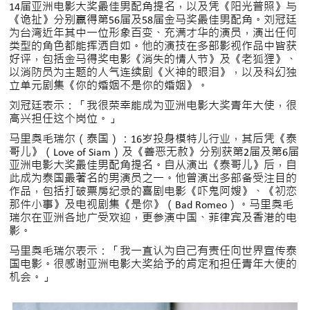
14届亚洲电影大奖最佳男配角提名，以及凭《阳光普照》与
《诡扯》分别赢得第56届及58届金马奖最佳男配角。刘冠廷
为台湾近年其中一位形象百变、充满才华的演员，演出任何
类型的角色都能挥洒自如。他的演技在多部影视作品中皆获
好评，包括金马得奖电影《消失的情人节》及《老狐狸》、
以消防员为主题的人气连续剧《火神的眼泪》，以及科幻独
立单元剧集《你的婚姻不是你的婚姻》。
刘冠廷表示：「我很荣幸能成为亚洲电影大奖青年大使，很
高兴担任这个岗位。」
马里奥毛瑞尔（泰国）：16岁投身模特儿行业，其后凭《泰
哥儿》（Love of Siam）及《善恶无赦》分别获第2届及第6届
亚洲电影大奖最佳男配角提名。自从演出《泰哥儿》后，自
此成为泰国最著名的男演员之一。他曾演出多部备受注目的
作品，包括打破票房纪录的喜剧电影《吓鬼阿嫂》、《初恋
那件小事》及电视剧集《是你》（Bad Romeo）。马里奥毛
瑞尔在亚洲各地广受欢迎，更参演中国、菲律宾及香港的电
影。
马里奥毛瑞尔表示：「我一直认为自己有责任向世界宣传泰
国电影。很感谢亚洲电影大奖给予的肯定和担任青年大使的
机会。」