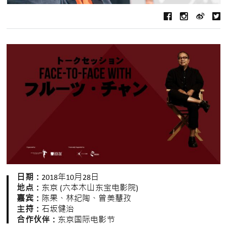
日期：
2018年10月28日
地点：
东京 (六本木山东宝电影院)
嘉宾：
陈果、林纪陶、曾美慧孜
主持：
石坂健治
合作伙伴：
东京国际电影节