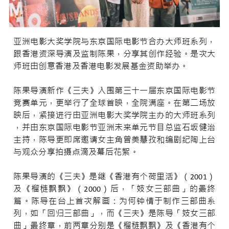
亚洲电影大奖学院与东京国际电影节合办大师班系列，
跟香港资深导演及监制陈果，分享其创作经验。是次大
师班由创意香港及香港电影发展基金资助举办。
陈果导演新作《三夫》入围第三十一届东京国际电影节
竞赛单元，更举行了全球首映，全院满座。在第二场放
映后，紧接进行由亚洲电影大奖学院主办的大师班系列
，并由东京国际电影节亚洲未来单元节目总监石坂健治
主持，陈导更即席邀请女主角曾美慧孜和编剧纪陶上台
与观众分享拍摄点滴及幕后花絮。
陈果导演的《三夫》是继《香港有个荷里活》（2001）
及《榴梿飘飘》（2000）后，「妓女三部曲」的最终
篇。陈导在台上首次解画：为何钟情于制作三部曲系
列，如「回归三部曲」，而《三夫》是陈导「妓女三部
曲」最终章，前两章分别是《榴梿飘飘》及《香港有个