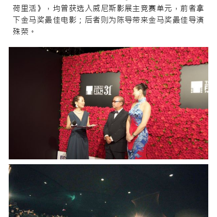
荷里活》，均曾获选入威尼斯影展主竞赛单元，前者拿
下金马奖最佳电影；后者则为陈导带来金马奖最佳导演
殊荣。