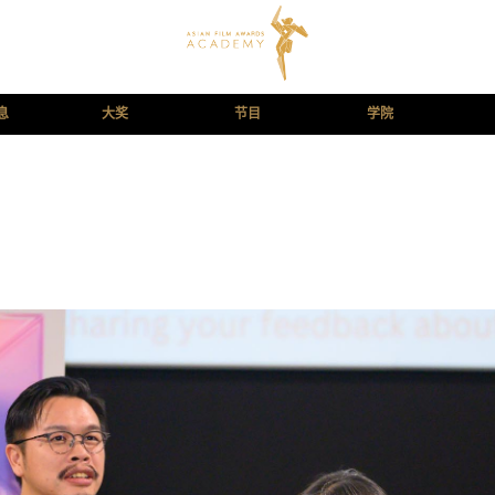
息
大奖
节目
学院