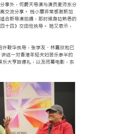
分享外，何爵天导演与演员麦沛东分
离交流分享。 钱小蕙非常感谢新加
适合新导演拍摄，那时候身边熟悉的
四十四》交由他执导。 她又表示，
 由许鞍华执导，张学友、林嘉欣和已
，讲述一对香港年轻夫妇苦乐参半的
娱乐大亨欧德礼，以及闭幕电影，东