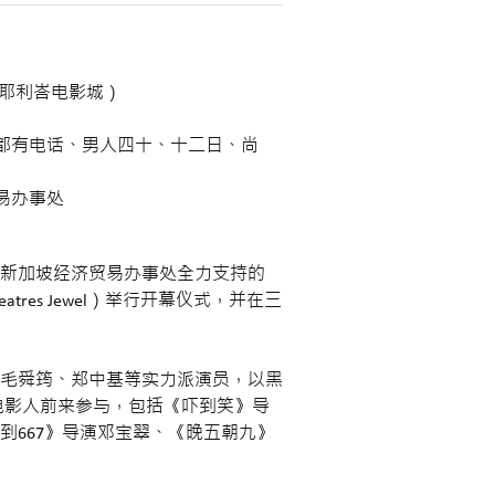
巴耶利峇电影城）
都有电话、男人四十、十二日、尚
易办事处
新加坡经济贸易办事处全力支持的
res Jewel）举行开幕仪式，并在三
毛舜筠、郑中基等实力派演员，以黑
电影人前来参与，包括《吓到笑》导
667》导演邓宝翠、《晚五朝九》