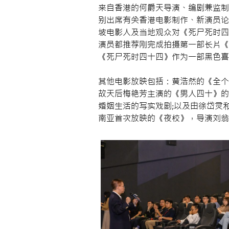
来自香港的何爵天导演、编剧兼监制
别出席有关香港电影制作、新演员论
坡电影人及当地观众对《死尸死时四
演员都推荐刚完成拍摄第一部长片《
《死尸死时四十四》作为一部黑色喜
其他电影放映包括：黄浩然的《全个
故天后梅艳芳主演的《男人四十》的
婚姻生活的写实戏剧;以及由徐岱灵
南亚首次放映的《夜校》，导演刘翁