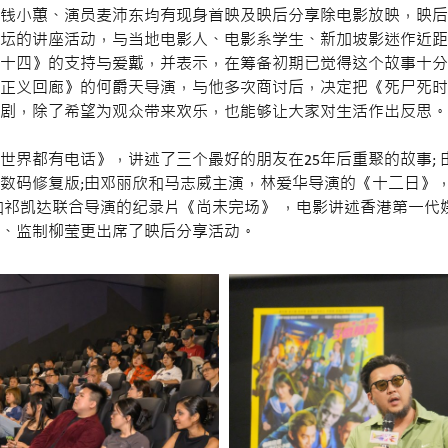
钱小蕙、演员麦沛东均有现身首映及映后分享除电影放映，映后
坛的讲座活动，与当地电影人、电影系学生、新加坡影迷作近距
十四》的支持与爱戴，并表示，在筹备初期已觉得这个故事十分
正义回廊》的何爵天导演，与他多次商讨后，决定把《死尸死时
剧，除了希望为观众带来欢乐，也能够让大家对生活作出反思。
世界都有电话》，讲述了三个最好的朋友在25年后重聚的故事;
数码修复版;由邓丽欣和马志威主演，林爱华导演的《十二日》
和祁凯达联合导演的纪录片《尚未完场》 ，电影讲述香港第一代
、监制柳莹更出席了映后分享活动。