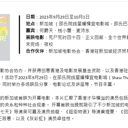
日期
：2023年9月29日至10月1日
地点
：新加坡 （邵氏院线星耀樟宜电影城，邵氏
嘉宾
：何爵天、钱小蕙、麦沛东
展映电影
：死尸死时四十四、正义回廊、全个世界
未完场、夜校
合作伙伴
：新加坡电影协会、香港驻新加坡经济贸
影协会协办，并获得创意香港及电影发展基金资助、以及香港驻
于2023年9月29日，在邵氏院线星耀樟宜电影城（Shaw Theat
、同时举办多场映后分享、电影论坛及讲座等，节目丰富。
的新加坡首映为开幕电影，本片汇聚了香港才华横溢的演员包括
的关系和种种社会现象。 开幕首映当晚就吸引了不少新加坡的
七天》导演吴可嘉及演员翁璇、《逛街物语》导演黄理菱、《回到
o》演员王筱惠，以及《灰彩虹》演员卓佳枝。