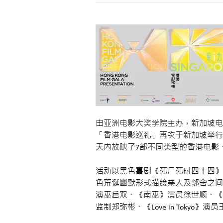
由亚洲电影大奖学院主办，新加坡电
「香港电影巡礼」再次于新加坡举行！活动
天内放映了7部不同类型的香港电影
活动以黑色喜剧《死尸死时四十四》
色荒诞幽默形式描绘亲人及邻舍之间
演巫启双、《南巫》演员徐世顺、《
监制郑弥彬、《Love in Toky