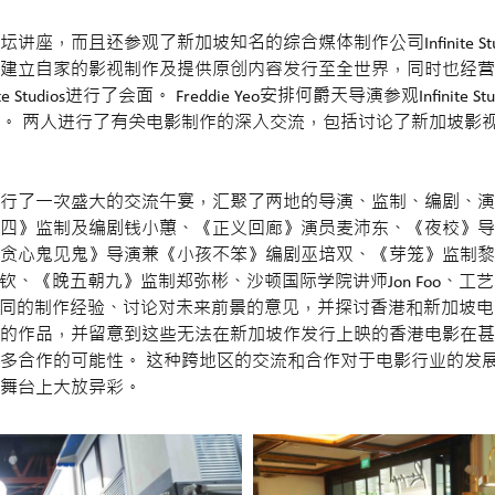
且还参观了新加坡知名的综合媒体制作公司Infinite Studios。 I
建立自家的影视制作及提供原创内容发行至全世界，同时也经营
nite Studios进行了会面。 Freddie Yeo安排何爵天导演参观Infin
。 两人进行了有关电影制作的深入交流，包括讨论了新加坡影
行了一次盛大的交流午宴，汇聚了两地的导演、监制、编剧、演
四》监制及编剧钱小蕙、《正义回廊》演员麦沛东、《夜校》导
贪心鬼见鬼》导演兼《小孩不笨》编剧巫培双、《芽笼》监制黎
演雷坚钦、《晚五朝九》监制郑弥彬、沙顿国际学院讲师Jon Foo
流、分享不同的制作经验、讨论对未来前景的意见，并探讨香港和新加
的作品，并留意到这些无法在新加坡作发行上映的香港电影在甚
多合作的可能性。 这种跨地区的交流和合作对于电影行业的发
舞台上大放异彩。