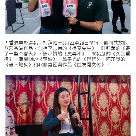
「香港电影巡礼」杜拜站于3月22至28日举行，期间共放映
八部香港作品，包括李志伟的《得宠先生》、叶钰瀛的《寄
了一整个春天》、陈小娟的《虎毒不》、梁礼彦的《久别重
逢》、潘耀明的《焚城》、翁子光的《爸爸》、陈茂贤的
《破。地狱》和4K修复经典作品《白发魔女传》。