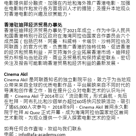
电影提供部分融资、加强在内地和海外推广香港电影、加强
在电影制作和发行各方面培训人才的措施；及提升本地观众
对香港电影的兴趣及欣赏能力。
香港驻迪拜经济贸易办事处
香港驻迪拜经济贸易办事处于2021年成立，作为中华人民共
和国香港特别行政区政府在海湾阿拉伯国家合作委员会六个
成员国（包括巴林、阿曼、科威特、卡塔尔、沙特阿拉伯及
阿联酋）的官方代表，负责推广香港的独特优势、促进香港
的经济和贸易利益，并支持海外企业拓展香港市场。迪拜经
贸办积极与当地政府、商业及贸易机构保持紧密联系，密切
关注及报告可能影响香港贸易和经济利益的最新发展。
Cinema Akil
Cinema Akil 是阿联酋知名的独立影院平台，致力于为当地观
众带来来自全球的优质电影作品。平台展映来自不同时代的
导演和创作者之作，旨在提升公众对电影艺术的认识与兴
趣。 Cinema Akil 于2014年以「流动影院」形式启航，先后
在杜拜、阿布扎比和沙迦举办超过60场快闪放映活动，吸引
了逾65,000人次参与。 2018年9月，Cinema Akil 首间永久影
院于杜拜 Al Quoz 正式开幕，成为海湾阿拉伯国家地区首间
艺术影院，为观众提供一个深入探索电影艺术的空间。
如有任何合作查询，欢迎与我们联系
电邮：
info@afa-academy.com