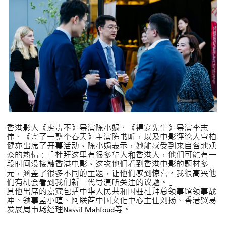
香港影人《虎毒不》导演陈小娟、《得宠先生》导演李志
伟、《寄了一整个春天》主演陈书昕，以及电影评论人宣柏
健亦出席了开幕活动。陈小娟表示，她能感受到来自各地观
众的热情：「杜拜这里有很多华人和香港人，他们可能有一
段时间没接触香港电影。这次他们看到香港电影的题材多
元，涵盖了很多不同的主题，让他们感到惊喜。我很高兴他
们有机会看到我们新一代导演所关注的议题。」
其他出席的嘉宾包括中华人民共和国驻杜拜总领事馆领事战
冲、领事孟小暄、阿联酋中国文化中心主任刘扬、香港贸易
发展局市场经理Nassif Mahfoud等。