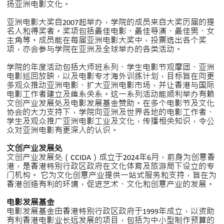
扬亚洲电影文化。
亚洲电影大奖自2007起举办，学院的成员来自大奖历届的提
名人和得奖者。奖项包括最佳电影、最佳导演、最佳男、女
主角等。成员能在每届亚洲电影大奖中，投票选出各个奖
项，亦会参与学院在亚洲及全球举办的各类活动。
学院的年度活动包括大师班系列、学生电影节观摩团、亚洲
电影巡回放映，以及电影专才海外训练计划，目标旨在向更
多观众推动亚洲电影、扩大亚洲电影市场，并让香港与国际
电影工作者建立及维系关系。这一系列活动能顺利举办有赖
文创产业发展处及电影发展基金赞助。在多个电影节及文化
协会的大力支持下，学院向亚洲及世界各地的电影工作者、
学生及观众推广亚洲电影工业及文化，传播相关知识，令公
众对亚洲电影有更深入的认识。
文创产业发展处
文创产业发展处（CCIDA）成立于2024年6月，前身为创意香
港，是香港特别行政区政府在文化体育及旅游局下设立的专
门机构。 它为文化创意产业提供一站式服务和支持，旨在为
香港创造有利的环境，促进艺术、文化和创意产业的发展。
电影发展基金
电影发展基金由香港特别行政区政府于1999年成立，以资助
有利香港电影业长远发展的项目，包括为中小型制作预算的