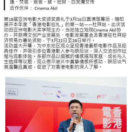
逢、焚城、爸爸、破。地狱、白发魔女传
合作伙伴： Cinema Akil
第18届亚洲电影大奖颁奖典礼于3月16日圆满落幕后，随即
展开本年度「香港电影巡礼」的第一站——杜拜站。此次活
动由亚洲电影大奖学院主办，当地独立戏院Cinema Akil协
办，并获得文创产业发展处、电影发展基金及香港驻杜拜经
济贸易办事处资助，于3月22日至28日举行。
活动盛大开幕，为中东地区观众呈现香港最新电影作品及经
典佳作，并吸引多位香港影人参与映后谈，深入交流创作过
程与观影体验。多部作品以细腻的情感描写家庭、成长与人
生选择等议题，观众表示被片中真挚情感所感动，映后谈气
氛温馨且真诚，促进了对香港电影的深入了解。