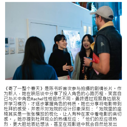
《寄了一整个春天》是陈书昕首次参与拍摄的剧情长片。作
为新人，她在映后谈中分享了投入角色的心路历程，笑言自
己与片中角色Rachel性格迥然不同，最终透过观察身边朋友
并学习模仿，才逐步掌握角色的特质。她也分享将电影带到
杜拜的感受，并表示对戏院的设计印象深刻：「戏院里的座
椅其实是一张张横放的梳化，让人有种在家中看电影的亲切
感。」她亦提到杜拜观众的热情反应：「他们的反应很热
烈，更大胆地表达想法，甚至在观影途中就会自然地发出