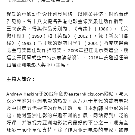
《印度超人》（第二和第三部）。
程氏的电影动作设计别具风格，以刚柔并济、俐落而优
雅见称。曾十八次提名香港电影金像奖最佳动作指导，
三次获奖。得奖作品分别为；《奇缘》（1986），《笑
傲江湖》（1990）和《英雄》（2002）。凭《新龙门客
栈》（1992）与《我的野蛮同学》（2001）两度获得台
北金马奖最佳动作指导奖。 2008年担任北京奥运会、残
运会开闭幕式空中特技表演总设计。 2018年获邀担任第
12届亚洲电影大奖评审主席。
主持人简介：
Andrew Heskins于2002年创办easternKicks.com网站，与大
众分享他对亚洲电影的热爱。从八九十年代的香港电影
及中国第五代导演的作品开始，到日本和韩国电影的兴
起，他对亚洲电影的兴趣不断的扩展。网站得到广泛的
好评，并被视为亚洲电影资讯最好的平台之一，现有全
球多于40个单位支持。除了作为亚洲电影的专家，被传