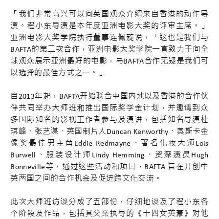
「我们非常高兴可以向英国观众介绍来自香港的动作导
演。程小东导演是本年度亚洲电影大奖的评审主席。」
亚洲电影大奖学院执行董事连佩蔙说，「这也是我们与
BAFTA的第二次合作，亚洲电影大奖学院一直致力于向全
球观众展示亚洲最好的电影，与BAFTA合作无疑是我们可
以选择的最佳方式之一。」
自2013年起，BAFTA开始联合中国内地以及香港的合作伙
伴共同举办大师班和推出国际奖学金计划，并邀请到众
多国际知名的影视工作者参与及演讲，包括知名导演杜
琪峰、张艺谋、英国制片人Duncan Kenworthy、奥斯卡金
像奖最佳男主角Eddie Redmayne、著名化妆大师Lois
Burwell、服装设计师Lindy Hemming、资深演员Hugh
Bonneville等，通过这些活动和项目，BAFTA 旨在开创中
英两国之间的合作机会及促进跨文化交流。
此次大师班访谈分成了五部份，仔细地谈及了程小东各
个阶段及作品，包括其父亲执导的《十四女英豪》对他