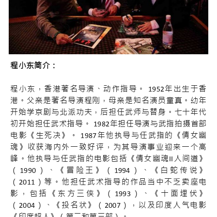
程小东简介：
程小东，香港著名导演、动作指导。 1952年出生于香
港。父亲是著名导演程刚，母亲是知名演员童真。幼年
开始学京剧与北派功夫，后担任武师与替身。七十年代
初开始担任武术指导。 1982年担任导演与武指拍摄首部
电影《生死决》。 1987年他执导与任武指的《倩女幽
魂》收获海内外一致好评，为其导演事业迎来一个高
峰。他执导与任武指的电影包括《倩女幽魂II人间道》
（1990）、《冒险王》（1994）、《白蛇传说》
（2011）等。他担任武术指导的作品当中不乏卖座电
影，包括《东方三侠》（1993）、《十面埋伏》
（2004）、《投名状》（2007），以及印度人气电影