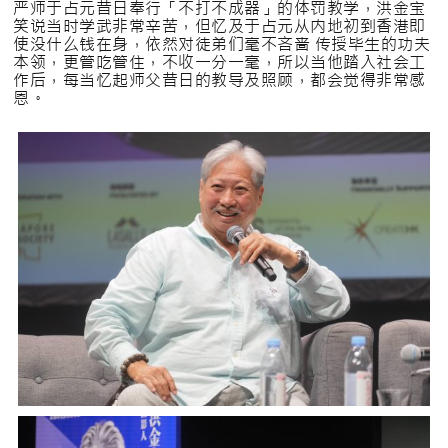
严师于占元昔日奉行「不打不成器」的体罚教学，洪金宝
笑说当时学武非常辛苦，但忆及于占元从内地初到香港即
使没什么钱在身，依然对徒弟们毫不吝啬 传授毕生的功夫
本领，更管吃管住，不收一分一毫，所以当他踏入社会工
作后，每当忆起师父昔日的教导及照顾，都会觉得非常感
恩。