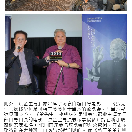
此外，洪金宝导演亦出席了两套自编自导电影 ——《赞先
生与找钱华》及《特工爷爷》于当地的放映会，与当地影
迷见面交流。 《赞先生与找钱华》是洪金宝职业生涯第二
部自导自演的电影，洪金宝导演表示事隔多年能在新加坡
放映实属难得。 他向前来参与放映会的观众致谢，并表示
期待能在大师班上再次与影迷们见面。 而《特工爷爷》则