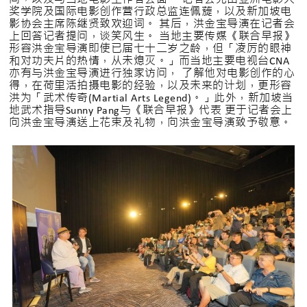
奖学院及国际电影创作营行政总监连佩蔙，以及新加坡电
影协会主席陈继贤致欢迎词。 其后，洪金宝导演在记者会
上回答记者提问，谈笑风生。 当地主要传媒《联合早报》
形容洪金宝导演即使已届七十二岁之龄，但「凌厉的眼神
和对功夫片的热情，从未熄灭。」而当地主要电视台CNA
亦有与洪金宝导演进行独家访问， 了解他对电影创作的心
得，在荷里活拍摄电影的经验，以及未来的计划，更形容
洪为「武术传奇(Martial Arts Legend)。」此外，新加坡当
地武术指导Sunny Pang与《联合早报》代表 更于记者会上
向洪金宝导演送上花束及礼物，向洪金宝导演致予敬意。