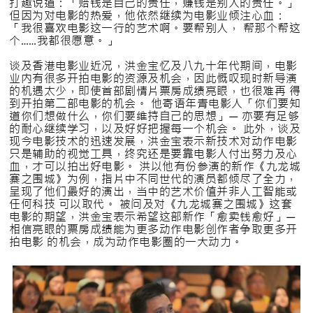
打趣说道：「赔钱是自己的责任，赚钱是别人的责任。」
但因为对电影的热爱，他依然继续为电影业倾注心血：
「我很喜欢电影这一行的艺术啊。要帮别人， 帮那个帮这
个……我都很愿意。」
谈及香港电影业近况，洪金宝忆及八九十年代期间，电影
业内有很多开拍电影的资源及机会，因此慨叹现时新导演
的机遇太少，即使首部剧情片票房成绩亮眼，也很难再 得
到开拍第二部电影的机会。 他寄语年青电影人「你们要知
道你们想做什么，你们要维持自己的思想」— 亦要有足够
的耐心继续学习，以及好好把握每一个机会。 此外，谈及
现今电影技术的迅速发展，洪金宝表示新技术对动作电影
只是辅助的视觉工具，终究还是要靠电影人付出努力及心
血，才可以拍出好电影。 洪以他有份参演的新作《九龙城
寨之围城》为例，指片中不同世代的演员都倾尽了全力，
呈现了他们最好的演出，当中的艺术价值并非人工智能或
任何科技 可以取代。 被问及对《九龙城寨之围城》这套
电影的期望，洪金宝表示希望这部新作「愈卖钱愈好」—
相信亮眼的票房成绩能为更多动作电影创作者争取更多开
拍电影 的机会，成为动作电影圈的一大动力。