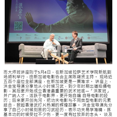
而大师班讲座则于5月4日，在新加坡拉萨艺术学院新航剧
场顺利举行，由新加坡电影协会主席陈继贤主持。 现场近
五百个座位全部满座，在新加坡更是一票难求。 讲座上，
洪金宝导演分享他从小时候习武，到少年时期出道拍摄电
影，其后更开始成立香港最重要的武术班底—「洪家班」
并广纳人才，活跃于电影界，更开始自编 自导电影的经
历；后来更开创先河，把功夫电影与不同类型电影的元素
结合，掀起香港武打片热潮的辉煌故事。 洪金宝导演先分
享了自己小时候刻苦的习武经历，表示功夫易学难精，练
基本功的时候受过不少伤，更一度有过放弃的念头。 谈及