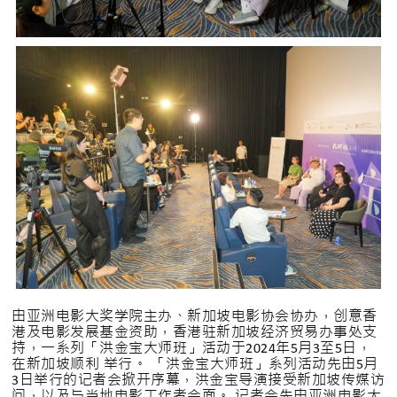
由亚洲电影大奖学院主办、新加坡电影协会协办，创意香
港及电影发展基金资助，香港驻新加坡经济贸易办事处支
持，一系列「洪金宝大师班」活动于2024年5月3至5日，
在新加坡顺利 举行。 「洪金宝大师班」系列活动先由5月
3日举行的记者会掀开序幕，洪金宝导演接受新加坡传媒访
问，以及与当地电影工作者会面。 记者会先由亚洲电影大