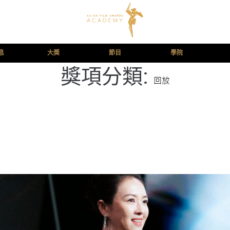
息
大獎
節目
學院
獎項分類:
回放