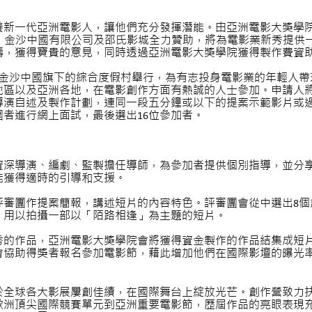
養新一代亞洲電影人，讓他們充分發揮潛能。由亞洲電影大獎學
DF）、金沙中國有限公司及邵氏影城全力贊助，將為電影業新秀提
疇，獲得寶貴的意見，同時透過亞洲電影大獎學院獲得製作費資
金沙中國旗下的綜合度假村舉行，為有志投身電影業的年輕人帶
地區以及亞洲各地，在電影創作方面有熱誠的人士參加。申請人
導演自述及製作計劃，連同一段五分鐘或以下的提案示範影片或
圍者進行網上面試，最後選出
16
位參加者。
資深導演、編劇、監製擔任導師，為參加者提供個別指導，並分
能獲得適時的引導和支援。
評審團作提案簡報，講述短片的內容特色。評審團會從中選出
8
個
，用以拍攝一部以「陌路相逢」
為主題的短片。
秀的作品，亞洲電影大獎學院會將獲得資金製作的作品結集成短
會協助得獎者報名參加電影節，藉此增加他們在國際影壇的曝光
於全球各大影展屢創佳績，在國際舞台上綻放光芒。創作營致力
歐洲頂尖國際競賽單元到亞洲重要電影節，歷屆作品的亮眼表現