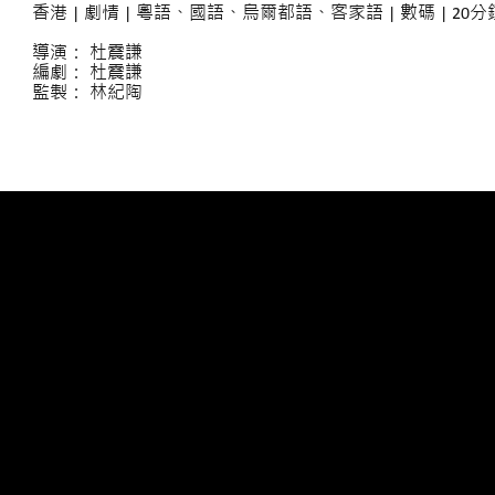
香港 | 劇情 | 粵語、國語、烏爾都語、客家語
| 數碼 | 20分
導演： 杜震謙
編劇： 杜震謙
監製： 林紀陶