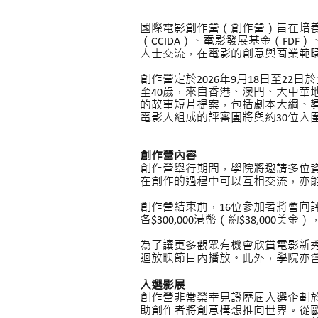
國際電影創作營（創作營）旨在培
（CCIDA）、電影發展基金（F
人士交流，在電影的創意與商業範
創作營定於
2026
年9
月18
日至22
日於
至
40
歲，來自香港、澳門、大中華
的故事短片提案，包括劇本大綱、
電影人組成的評審團將與約
30
位入
創作營內容
創作營舉行期間，學院將邀請多位
在創作的過程中可以互相交流，亦
創作營結束前，
16
位參加者將會向
各
$300,000
港幣（約
$38,000
美金）
為了讓更多觀眾有機會欣賞電影新
迴放映節目內播放。此外，學院亦
入選影展
創作營非常榮幸見證歷屆入選企劃
助創作者將創意構想推向世界。從