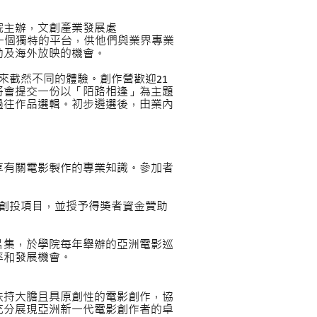
院主辦，文創產業發展處
供一個獨特的平台，供他們與業界專業
助及海外放映的機會。
來截然不同的體驗。創作營歡迎
21
將會提交一份以「陌路相逢」為主題
過往作品選輯。初步遴選後，由業內
享有關電影製作的專業知識。參加者
創投項目，並授予得獎者資金贊助
片集，於學院每年舉辦的亞洲電影巡
率和發展機會。
扶持大膽且具原創性的電影創作，協
充分展現亞洲新一代電影創作者的卓