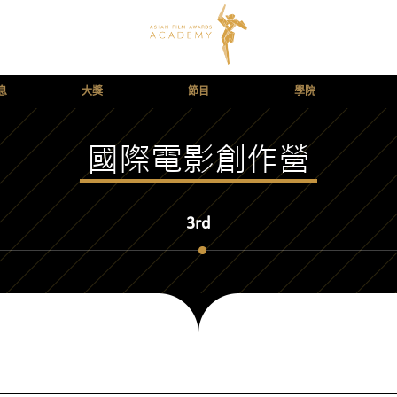
息
大獎
節目
學院
國際電影創作營
3rd