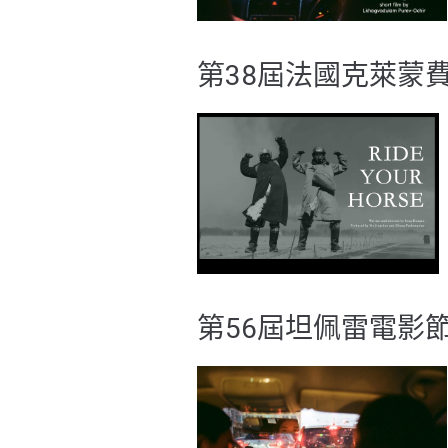
第38屆法國克萊蒙費
第56屆坦佩雷電影節2026