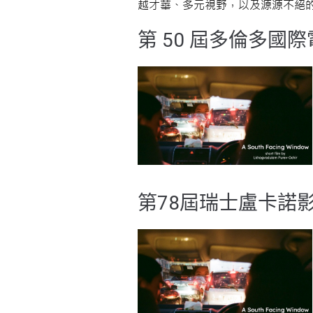
越才華、多元視野，以及源源不絕
第 50 屆多倫多國際電
第78屆瑞士盧卡諾影展 