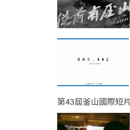
第43屆釜山國際短