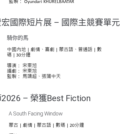
監製： Oyundari KHURELBAATAR
宏國際短片展 – 國際主競賽單元
騎你的馬
中國內地 | 劇情、喜劇 |
蒙古語
、
普通話
| 數
碼 | 30分鐘
導演： 宋東旭
編劇： 宋東旭
監製： 馬靖超、張蒲中天
 – 榮獲Best Fiction
A South Facing Window
蒙古 | 劇情 | 蒙古語 | 數碼 | 20分鐘