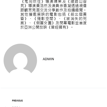
《鬼同你住》導演陳果及《緣路山旮
旯》導演黃浩然及演員余香凝透過視像
跟觀眾見面交流分享創作及拍攝趣聞。
其他獲邀展映的電影包括《殺出個黃
昏》、《殘影空間》、《被消失的兇
案》、《假冒女團》及閉幕電影並首度
於亞洲公開放映《曾經擁有》。
ADMIN
PREVIOUS