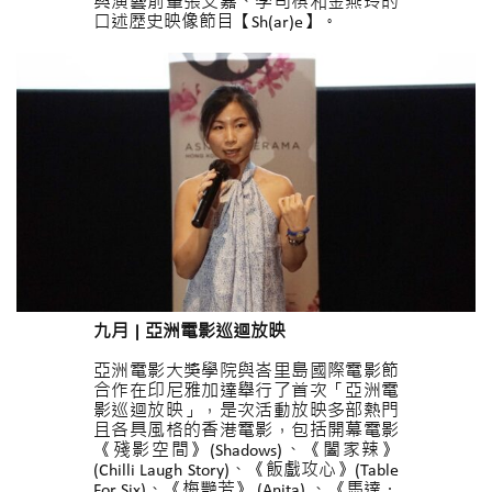
與演藝前輩張艾嘉、李司棋和金燕玲的
口述歷史映像節目【Sh(ar)e】。
九月
|
亞洲電影巡迴放映
亞洲電影大獎學院與峇里島國際電影節
合作在印尼雅加達舉行了首次「亞洲電
影巡迴放映」，是次活動放映多部熱門
且各具風格的香港電影，包括開幕電影
《殘影空間》(Shadows)、《闔家辣》
(Chilli Laugh Story)、《飯戲攻心》(Table
For Six)、《梅艷芳》 (Anita) 、《馬達・