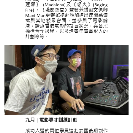
蓮娜》 (Madalena)及《怒火》(Raging
Fire) 。《殘影空間》監製兼編劇⽂佩卿
Mani Man更獲邀遠赴雅加達出席開幕儀
式與當地觀眾會面，並參與了電影論
壇，講述香港電影的投資狀況，與各地
機構合作過程，以及培養年青電影人的
計劃等等。
九月
|
電影專才訓練計劃
成功入選的兩位學員遠赴泰國後期製作