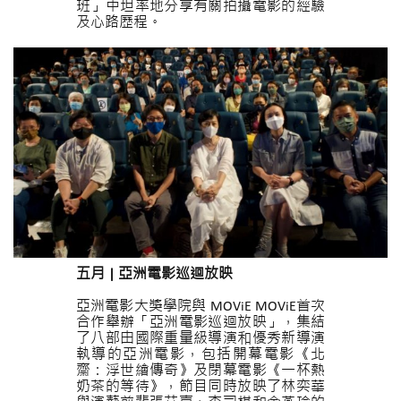
班」中坦率地分享有關拍攝電影的經驗
及心路歷程。
五月 | 亞洲電影巡迴放映
亞洲電影大獎學院與 MOViE MOViE首次
合作舉辦「亞洲電影巡迴放映」，集結
了八部由國際重量級導演和優秀新導演
執導的亞洲電影，包括開幕電影《北
齋：浮世繪傳奇》及閉幕電影《一杯熱
奶茶的等待》，節目同時放映了林奕華