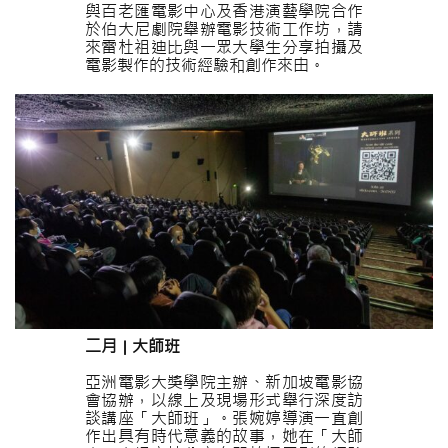
與百老匯電影中心及香港演藝學院合作
於伯大尼劇院舉辦電影技術工作坊，請
來雷杜祖迪比與一眾大學生分享拍攝及
電影製作的技術經驗和創作來由。
二月 | 大師班
亞洲電影大獎學院主辦、新加坡電影協
會協辦，以線上及現場形式舉行深度訪
談講座「大師班」。張婉婷導演一直創
作出具有時代意義的故事，她在「大師