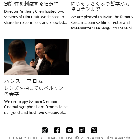
創造性を刺激する信憑性
にじそうさくぶつ哲学から
映画美学まで
Director Anthony Chen hosted two
sessions of Film Craft Workshops to
We are pleased to invite the famous
share his experiences and knowledge
Korean-Japanese film director and
of script writing.
screenwriter Lee Sang-il to share his
experiences with Hong Kong
audience.
ハンス・フロム
レンズを通してのベルリン
の美学
We are happy to have German
Cinematographer Hans Fromm to be
our guest and host two sessions of
Film Craft Workshops.
PRIVACY POLICYTERMS OF USE © 2026 Asian Film Awards