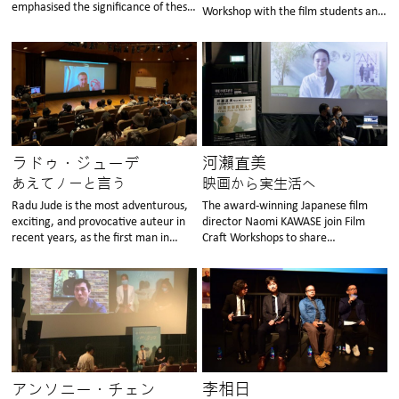
emphasised the significance of these
Workshop with the film students and
motifs in his works.
audience.
ラドゥ・ジューデ
河瀨直美
あえてノーと言う
映画から実生活へ
Radu Jude is the most adventurous,
The award-winning Japanese film
exciting, and provocative auteur in
director Naomi KAWASE join Film
recent years, as the first man in
Craft Workshops to share
Romanian New Wave.
experiences and knowledge.
アンソニー・チェン
李相日