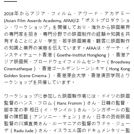
2018年からアジア・フィルム・アワード・アカデミー
(Asian Film Awards Academy, AFAA)は「ポストプロダクショ
ン・ワークショップ」を開催しており、海外から映画業界
の専門家を招き、専門分野での映画制作の経験や知識を共
有することにより、学生、若手映画業者、観客に映画製作
の知識と業界の実態を伝えています。AFAAは、ゲーテ・イ
ンスティテュート香港（Goethe-Institut Hongkong）、香港ア
ジア映画祭、ブロードウェイフィルムセンター（Broadway
Cinematheque）、香港ゴールデンシーンシネマ（Hong Kong
Golden Scene Cinema）、香港浸会大学、香港演芸学院とワ
ークショップを共催しています。
ワークショップに参加した映画製作者には、ドイツの映画
監督のハンス・フロム（Hans Fromm）さん、日韓の監督・
脚本家の李 相日（イ・サンイル）さん、シンガポールの監
督の陳哲藝（アンソニー・チェン）さん、日本の芸術映画
監督の川瀬直美さん、ルーマニアの監督のラドゥ・ジュー
デ（Radu Jude）さん、イスラエル国のドキュメンタリー監