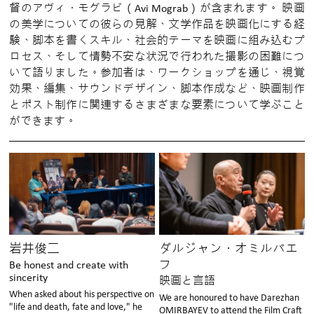
督のアヴィ・モグラビ（Avi Mograb）が含まれます。 映画
の美学についての彼らの見解、文学作品を映画化にする経
験、脚本を書くスキル、社会的テーマを映画に組み込むプ
ロセス、そして情勢不安な状況で行われた撮影の困難につ
いて語りました。参加者は、ワークショップを通じ、視覚
効果、編集、サウンドデザイン、脚本作成など、映画制作
とポスト制作に関連するさまざまな要素について学ぶこと
ができます。
岩井俊二
ダルジャン・オミルバエ
フ
Be honest and create with
sincerity
映画と言語
When asked about his perspective on
We are honoured to have Darezhan
"life and death, fate and love," he
OMIRBAYEV to attend the Film Craft