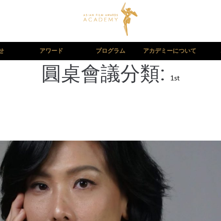
せ
アワード
プログラム
アカデミーについて
圓桌會議分類:
1st